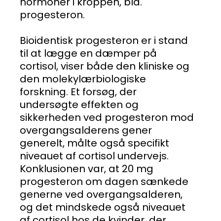
hormoner i kroppen, bla.
progesteron.
Bioidentisk progesteron er i stand
til at lægge en dæmper på
cortisol, viser både den kliniske og
den molekylærbiologiske
forskning. Et forsøg, der
undersøgte effekten og
sikkerheden ved progesteron mod
overgangsalderens gener
generelt, målte også specifikt
niveauet af cortisol undervejs.
Konklusionen var, at 20 mg
progesteron om dagen sænkede
generne ved overgangsalderen,
og det mindskede også niveauet
af cortisol hos de kvinder, der