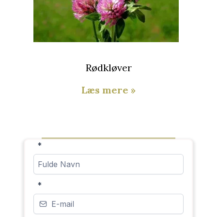
Rødkløver
Læs mere »
*
*