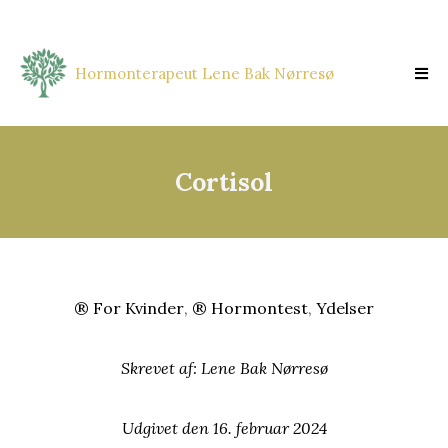
Hormonterapeut Lene Bak Nørresø
Cortisol
® For Kvinder
,
® Hormontest
,
Ydelser
Skrevet af:
Lene Bak Nørresø
Udgivet den
16. februar 2024