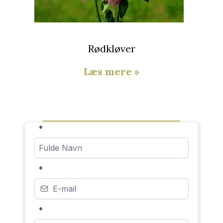
Rødkløver
Læs mere »
*
*
*