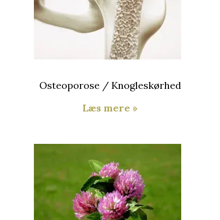
Osteoporose / Knogleskørhed
Læs mere »