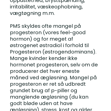
oppustethed, brystspænding,
irritabilitet, væskeophobning,
vægtøgning m.m.
PMS skyldes ofte mangel på
progesteron (vores feel-good
hormon) og for meget af
østrogenet østradiol i forhold til
Progesteron
(østrogendominans).
Mange kvinder kender ikke
hormonet progesteron, selv om de
producerer det hver eneste
måned ved ægløsning. Mangel på
progesteron er ret så udbredt
grundet brug af p-piller og
manglende ægløsning (du kan
godt bløde uden at have
ægløsning), stress, kost og alder