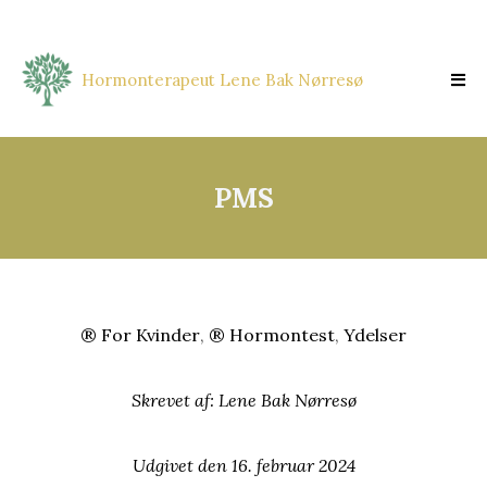
Hormonterapeut Lene Bak Nørresø
PMS
® For Kvinder
,
® Hormontest
,
Ydelser
Skrevet af:
Lene Bak Nørresø
Udgivet den
16. februar 2024