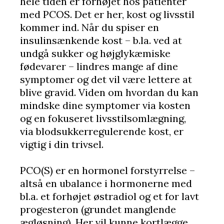
hele tiden er forhøjet hos patienter
med PCOS. Det er her, kost og livsstil
kommer ind. Når du spiser en
insulinsænkende kost – b.la. ved at
undgå sukker og højglykæmiske
fødevarer – lindres mange af dine
symptomer og det vil være lettere at
blive gravid. Viden om hvordan du kan
mindske dine symptomer via kosten
og en fokuseret livsstilsomlægning,
via blodsukkerregulerende kost, er
vigtig i din trivsel.
PCO(S) er en hormonel forstyrrelse –
altså en ubalance i hormonerne med
bl.a. et forhøjet østradiol og et for lavt
progesteron (grundet manglende
ægløsning). Her vil kunne kortlægge