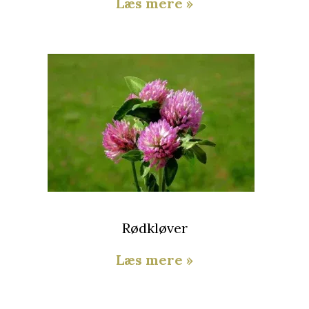
Læs mere »
Rødkløver
Læs mere »