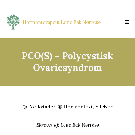
Hormonterapeut Lene Bak Nørresø
PCO(S) – Polycystisk
Ovariesyndrom
® For Kvinder
,
® Hormontest
,
Ydelser
Skrevet af:
Lene Bak Nørresø